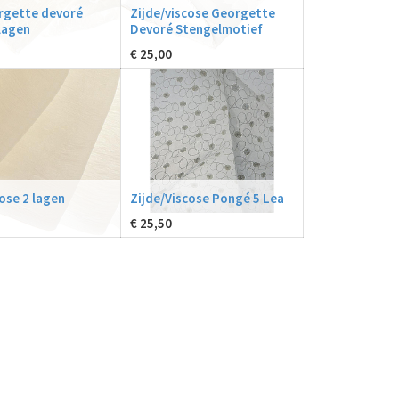
rgette devoré
Zijde/viscose Georgette
 lagen
Devoré Stengelmotief
€
25,00
ose 2 lagen
Zijde/Viscose Pongé 5 Lea
€
25,50