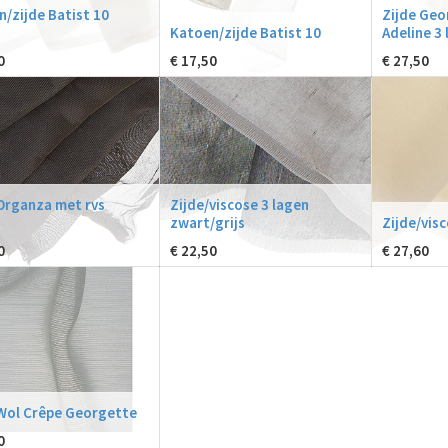
/zijde Batist 10
Zijde Geo
Katoen/zijde Batist 10
Adeline 3
0
€
17,50
€
27,50
Organza met rvs
Zijde/viscose 3 lagen
zwart/grijs
Zijde/visc
0
€
22,50
€
27,60
 Wol Crêpe Georgette
0