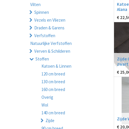
Katoen
Vilten
Alana
Spinnen
€
22,5
Vezels en Vliezen
Draden & Garens
Verfstoffen
Natuurlijke Verfstoffen
Verven & Schilderen
Zijde 
Stoffen
zwart
Katoen & Linnen
€
25,0
120 cm breed
130 cm breed
160 cm breed
Overig
Wol
140 cm breed
Zijde
Zijde
€
20,0
90 cm breed