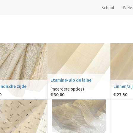
School
Webs
Etamine-Bio de laine
Indische zijde
Linnen/zi
(meerdere opties)
0
€
30,00
€
27,50