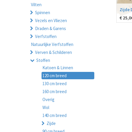
Vilten
Zijde 
Spinnen
€
25,0
Vezels en Vliezen
Draden & Garens
Verfstoffen
Natuurlijke Verfstoffen
Verven & Schilderen
Stoffen
Katoen & Linnen
120 cm breed
130 cm breed
160 cm breed
Overig
Wol
140 cm breed
Zijde
90 cm breed