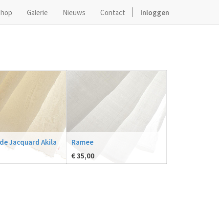
hop
Galerie
Nieuws
Contact
Inloggen
jde Jacquard Akila
Ramee
€
35,00