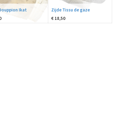
Douppion Ikat
Zijde Tissu de gaze
0
€
18,50