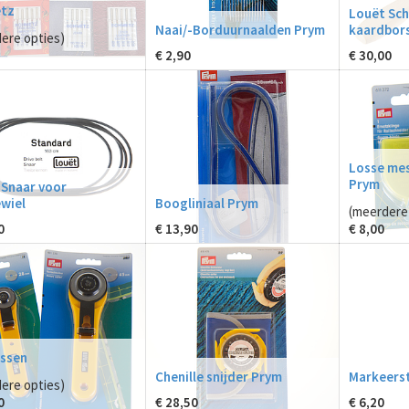
tz
Louët Sc
Naai/-Borduurnaalden Prym
kaardbors
ere opties)
€
2,90
€
30,00
Losse mes
Prym
 Snaar voor
wiel
Boogliniaal Prym
(meerdere 
0
€
13,90
€
8,00
ssen
Chenille snijder Prym
Markeerst
ere opties)
0
€
28,50
€
6,20