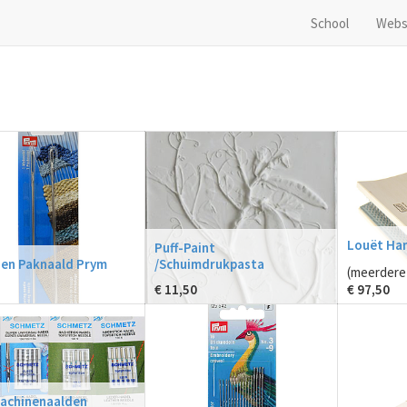
School
Webs
Louët Ha
Puff-Paint
 en Paknaald Prym
/Schuimdrukpasta
(meerdere 
€
11,50
€
97,50
achinenaalden