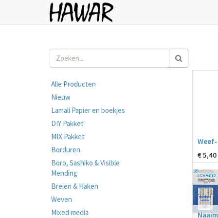
Alle Producten
Nieuw
Lamali Papier en boekjes
DIY Pakket
MIX Pakket
Weef-
Borduren
€
5,40
Boro, Sashiko & Visible
Mending
Breien & Haken
Weven
Mixed media
Naaim