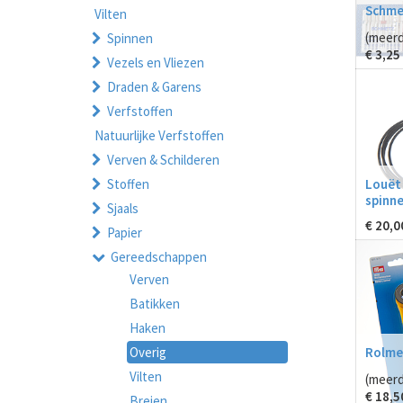
Schme
Vilten
(meerd
Spinnen
€
3,25
Vezels en Vliezen
Draden & Garens
Verfstoffen
Natuurlijke Verfstoffen
Verven & Schilderen
Louët
Stoffen
spinne
Sjaals
€
20,0
Papier
Gereedschappen
Verven
Batikken
Haken
Rolme
Overig
Vilten
(meerd
€
18,5
Breien