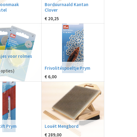
hoonmaak
Borduurnaald Kantan
tel
Clover
€
20,25
jes voor rolmes
Frivolitéspoeltje Prym
opties)
€
6,00
ift Prym
Louët Mengbord
€
289,00