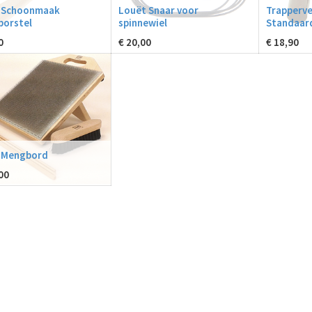
 Schoonmaak
Louët Snaar voor
Trapperve
borstel
spinnewiel
Standaar
0
€
20,00
€
18,90
 Mengbord
00