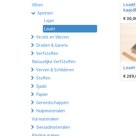
Louët
Vilten
kaard
Spinnen
€
30,0
Lojan
Louët
Vezels en Vliezen
Draden & Garens
Verfstoffen
Natuurlijke Verfstoffen
Louët
Verven & Schilderen
€
289,
Stoffen
Sjaals
Papier
Gereedschappen
Hulpmaterialen
Vul materialen
Sieraadmaterialen
Kleding maken