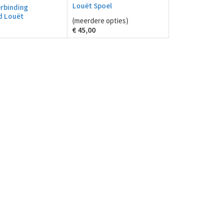
Louët Spoel
rbinding
d Louët
(meerdere opties)
€
45,00