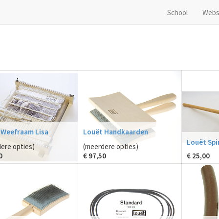
School
Webs
 Weefraam Lisa
Louët Handkaarden
Louët Spi
ere opties)
(meerdere opties)
0
€
97,50
€
25,00