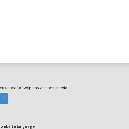
ieuwsbrief of volg ons via social media.
ief
e website language