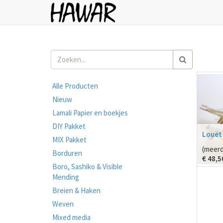
Alle Producten
Nieuw
Lamali Papier en boekjes
DIY Pakket
Louët
MIX Pakket
(meerd
Borduren
€
48,5
Boro, Sashiko & Visible
Mending
Breien & Haken
Weven
Mixed media