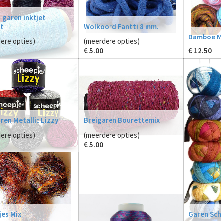
 garen inktjet
nt
Wolkoord Fantti 8 mm.
Bamboe Mi
ere opties)
(meerdere opties)
€
5.00
€
12.50
ren Metallic Lizzy
Breigaren Bourettemix
ere opties)
(meerdere opties)
€
5.00
es Mix
Garen Sch