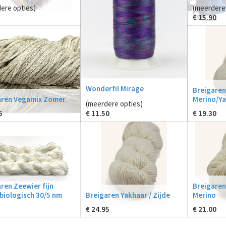
ere opties)
(meerdere 
€
15.90
Wonderfil Mirage
Breigaren
aren Vegamix Zomer
Merino/Ya
(meerdere opties)
5
€
11.50
€
19.30
ren Zeewier fijn
Breigaren
biologisch 30/5 nm
Breigaren Yakhaar / Zijde
Merino
€
24.95
€
21.00