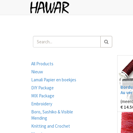
All Products
Nieuw
Lamali Papier en boekjes
Borduu
DIY Package
Au ver
MIX Package
(meerd
Embroidery
€
14.5
Boro, Sashiko & Visible
Mending
Knitting and Crochet