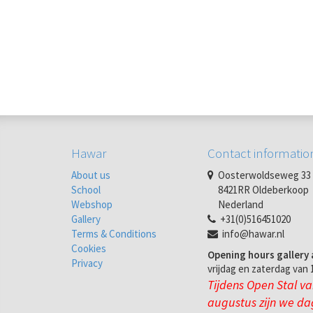
Hawar
Contact informatio
About us
Oosterwoldseweg 33
School
8421RR Oldeberkoop
Webshop
Nederland
Gallery
+31(0)516451020
Terms & Conditions
info@hawar.nl
Cookies
Opening hours gallery 
Privacy
vrijdag en zaterdag van 1
Tijdens Open Stal van
augustus zijn we da