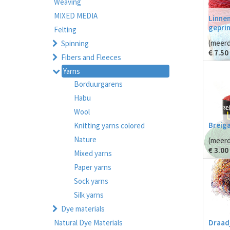
Weaving
MIXED MEDIA
Linnen
gepri
Felting
(meerd
Spinning
€
7.50
Fibers and Fleeces
Yarns
Borduurgarens
Habu
Wool
Breiga
Knitting yarns colored
Nature
(meerd
€
3.00
Mixed yarns
Paper yarns
Sock yarns
Silk yarns
Dye materials
Draadj
Natural Dye Materials