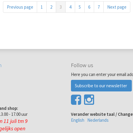
Previous page
1
2
3
4
5
6
7
Next page
n
Follow us
Here you can enter your email ad
Subscribe to our newsletter
and shop:
3.00 - 17.00 uur
Verander website taal / Chang
English
Nederlands
 11 juli tm 9
gelijks open