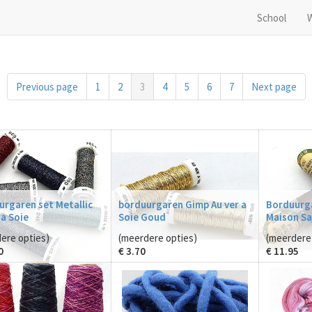
School
Previous page
1
2
3
4
5
6
7
Next page
rgaren set Metallic
borduurgaren Gimp Au ver a
Borduurga
 a Soie
Soie Goud
Maison Sa
ere opties)
(meerdere opties)
(meerdere 
0
€
3.70
€
11.95