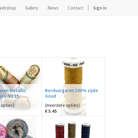
Webshop
Gallery
News
Contact
Sign in
ren Metallic
Borduurgaren 100% zijde
jou No 15
Goud
opties)
(meerdere opties)
€
5.45