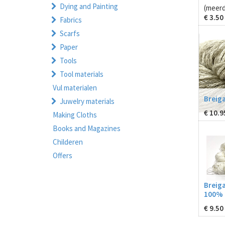
Dying and Painting
(meerd
€
3.50
Fabrics
Scarfs
Paper
Tools
Tool materials
Vul materialen
Breig
Juwelry materials
€
10.9
Making Cloths
Books and Magazines
Childeren
Offers
Breiga
100% 
€
9.50