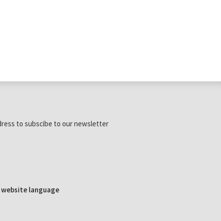
dress to subscibe to our newsletter
e website language