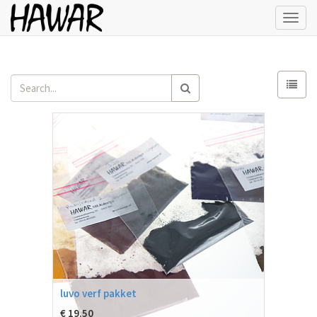
Toggl
navig
luvo verf pakket
€
19.50