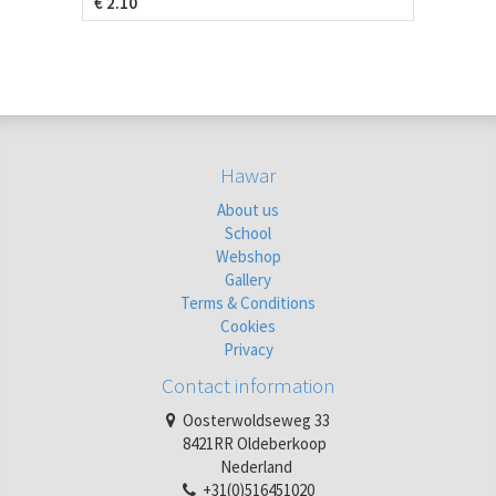
€
2.10
Hawar
About us
School
Webshop
Gallery
Terms & Conditions
Cookies
Privacy
Contact information
Oosterwoldseweg 33
8421RR Oldeberkoop
Nederland
+31(0)516451020