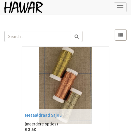
Toggl
navig
Metaaldraad Sajou
(meerdere opties)
€
3.50