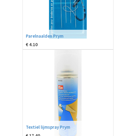
Parelnaalden Prym
€
4.10
Textiel lijmspray Prym
€
17.40