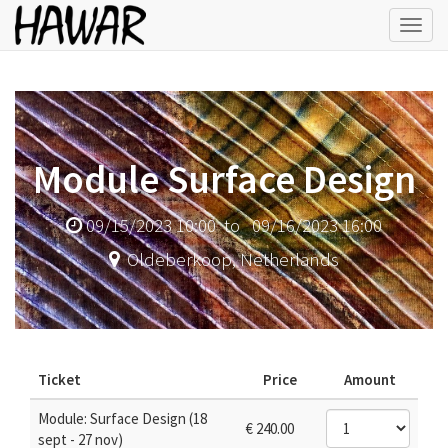
Toggl
navig
Module Surface Design
09/15/2023 10:00
to
09/16/2023 16:00
Oldeberkoop
,
Netherlands
Ticket
Price
Amount
Module: Surface Design (18
€
240.00
sept - 27 nov)