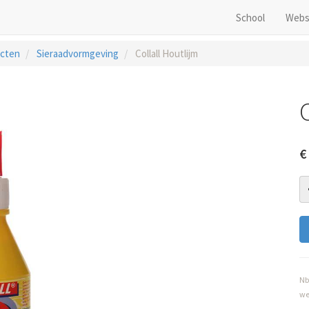
School
Webs
cten
Sieraadvormgeving
Collall Houtlijm
€
Nb
we