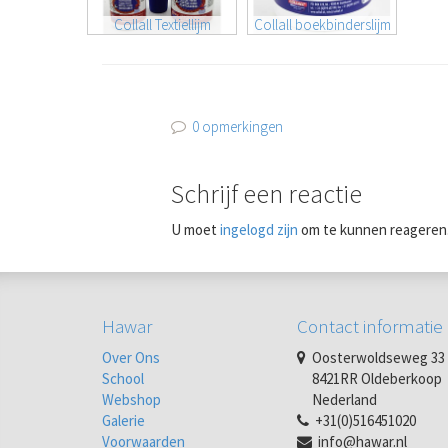
Collall Textiellijm
Collall boekbinderslijm
0 opmerkingen
Schrijf een reactie
U moet
ingelogd zijn
om te kunnen reageren
Hawar
Contact informatie
Over Ons
Oosterwoldseweg 33
School
8421RR Oldeberkoop
Webshop
Nederland
Galerie
+31(0)516451020
Voorwaarden
info@hawar.nl