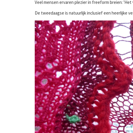
Veel mensen ervaren plezier in freeform breien: 'Het vo
De tweedaagse is natuurlijk inclusief een heerlijke v