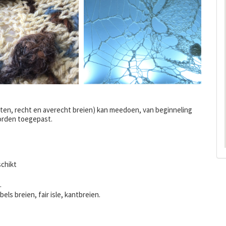
tten, recht en averecht breien) kan meedoen, van beginneling
worden toegepast.
schikt
.
els breien, fair isle, kantbreien.