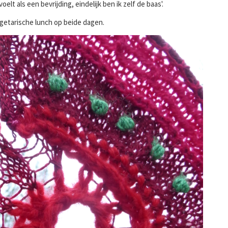
elt als een bevrijding, eindelijk ben ik zelf de baas'.
egetarische lunch op beide dagen.