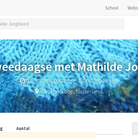
School
Webs
ilde Jongbloed
Tweedaagse met Mathilde J
03-07-2026 10:00
tot
04-07-2026 16:00
Oldeberkoop
,
Nederland
ag
Aantal