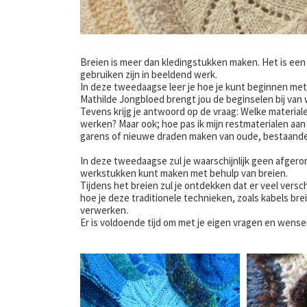
Breien is meer dan kledingstukken maken. Het is een
gebruiken zijn in beeldend werk.
In deze tweedaagse leer je hoe je kunt beginnen me
Mathilde Jongbloed brengt jou de beginselen bij van w
Tevens krijg je antwoord op de vraag: Welke materia
werken? Maar ook; hoe pas ik mijn restmaterialen aan 
garens of nieuwe draden maken van oude, bestaande 
In deze tweedaagse zul je waarschijnlijk geen afgero
werkstukken kunt maken met behulp van breien.
Tijdens het breien zul je ontdekken dat er veel vers
hoe je deze traditionele technieken, zoals kabels bre
verwerken.
Er is voldoende tijd om met je eigen vragen en wense