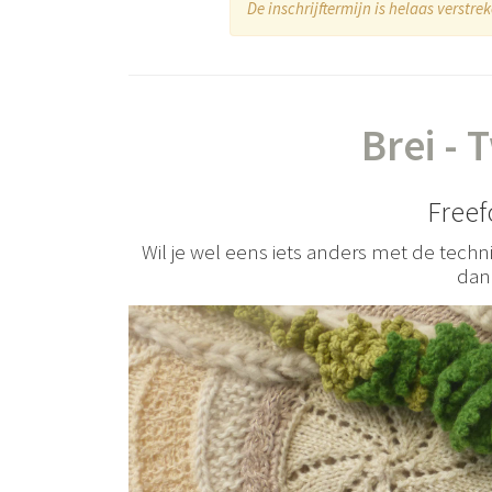
De inschrijftermijn is helaas verstr
Brei -
Freef
Wil je wel eens iets anders met de techni
dan 