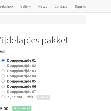
Webshop
Gallery
News
Contact
Sign in
Zijdelapjes pakket
eur
Douppionzijde 01
Douppionzijde 02
Douppionzijde 03
Douppionzijde 04
Douppionzijde 05
Douppionzijde 06
Douppionzijde 07
Zijde Natuurwit
+
€
12.50
5.00
Op voorraad