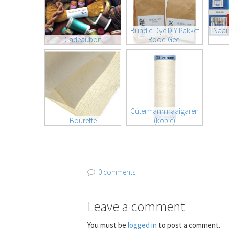
Bundle-Dye DIY Pakket
Naai
Cadeaubon
Rood-Geel
Gütermann naaigaren
Bourette
(kopie)
0 comments
Leave a comment
You must be
logged in
to post a comment.