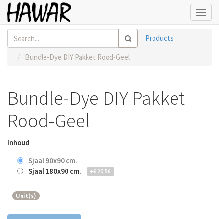
Toggl
navig
Products
Bundle-Dye DIY Pakket Rood-Geel
Bundle-Dye DIY Pakket
Rood-Geel
Inhoud
Sjaal 90x90 cm.
Sjaal 180x90 cm.
+
€
20.50
Unit(s)