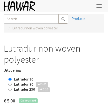
Toggl
navig
Products
Lutradur non woven polyester
Lutradur non woven
polyester
Uitvoering
Lutrador 30
Lutrador 70
+
€
3.00
Lutradur 230
+
€
2.20
€
5.00
Op voorraad