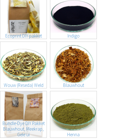
Ecoprint DIY pakket
Indigo
Wouw (Reseda) Weld
Blauwhout
Bundle-Dye DIY Pakket
Blauwhout, Meekrap,
Gele ui
Henna