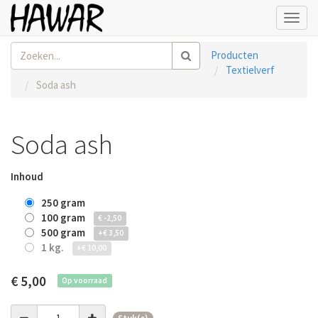
Toggl
navig
Producten
Textielverf
Soda ash
Soda ash
Inhoud
250 gram
100 gram
€
- 2,50
500 gram
+
€
3,50
1 kg.
+
€
10,00
€
5,00
Op voorraad