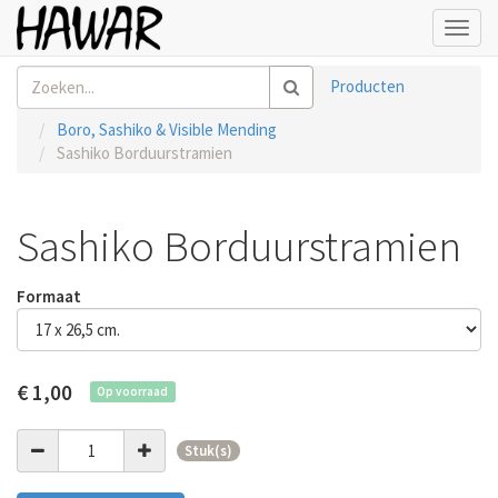
Toggl
navig
Producten
Boro, Sashiko & Visible Mending
Sashiko Borduurstramien
Sashiko Borduurstramien
Formaat
€
1,00
Op voorraad
Stuk(s)