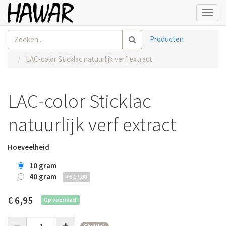
Toggl
navig
Producten
LAC-color Sticklac natuurlijk verf extract
LAC-color Sticklac
natuurlijk verf extract
Hoeveelheid
10 gram
40 gram
+
€
17,00
€
6,95
Op voorraad