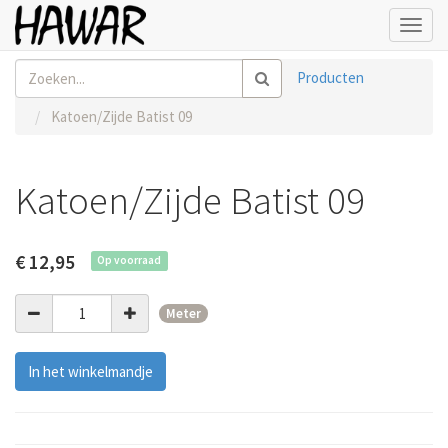
Toggl
navig
Producten
Katoen/Zijde Batist 09
Katoen/Zijde Batist 09
€
12,95
Op voorraad
Meter
In het winkelmandje