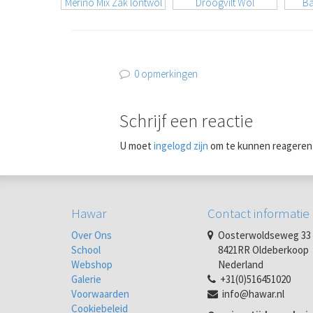
Merino Mix Zak lontwol
Droogvilt Wol
Ba
0 opmerkingen
Schrijf een reactie
U moet
ingelogd zijn
om te kunnen reageren
Hawar
Contact informatie
Over Ons
Oosterwoldseweg 33
School
8421RR Oldeberkoop
Webshop
Nederland
Galerie
+31(0)516451020
Voorwaarden
info@hawar.nl
Cookiebeleid