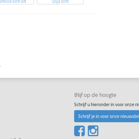
mboe lont wit
Soja lont
.
Blijf op de hoogte
Schrijf u hieronder in voor onze n
Schrijf je in voor onze nieuwsbr