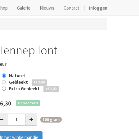
hop
Galerie
Nieuws
Contact
Inloggen
Hennep lont
eur
Naturel
Gebleekt
+
€
2,00
Extra Gebleekt
+
€
2,00
6,30
Op voorraad
100 gram
In het winkelmandje