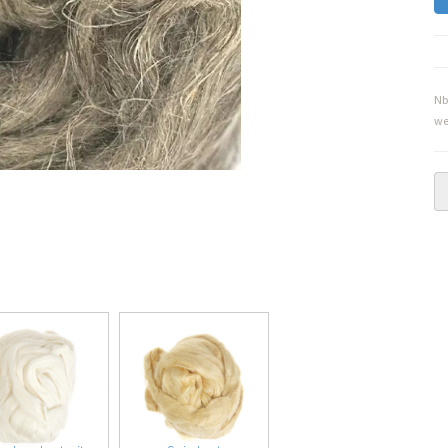
Nb
we