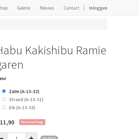
hop
Galerie
Nieuws
Contact
Inloggen
Habu Kakishibu Ramie
garen
eur
Zalm (A-13-32)
Strand (A-13-31)
Eik (A-13-33)
11,90
Voorraad laag
Stuk(s)