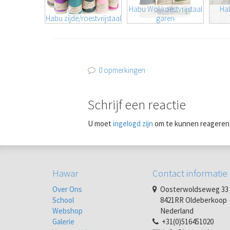
Habu Wol/roestvrijstaal
Hab
Habu zijde/roestvrijstaal
garen
0 opmerkingen
Schrijf een reactie
U moet
ingelogd zijn
om te kunnen reageren
Hawar
Contact informatie
Over Ons
Oosterwoldseweg 33
School
8421RR Oldeberkoop
Webshop
Nederland
Galerie
+31(0)516451020