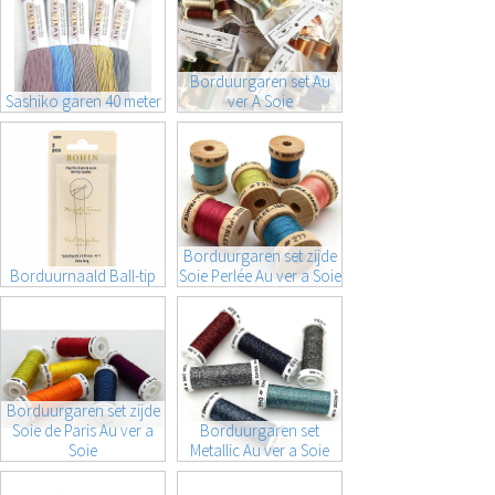
Borduurgaren set Au
Sashiko garen 40 meter
ver A Soie
Borduurgaren set zijde
Borduurnaald Ball-tip
Soie Perlée Au ver a Soie
Borduurgaren set zijde
Soie de Paris Au ver a
Borduurgaren set
Soie
Metallic Au ver a Soie