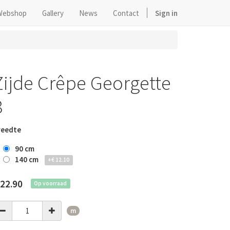
Webshop
Gallery
News
Contact
Sign in
Zijde Crêpe Georgette
8
reedte
90 cm
140 cm
+
€
12.10
22.90
Op voorraad
m