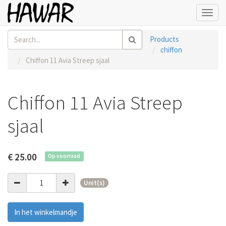
Toggl
navig
Products
chiffon
Chiffon 11 Avia Streep sjaal
Chiffon 11 Avia Streep
sjaal
€
25.00
Op voorraad
Unit(s)
In het winkelmandje