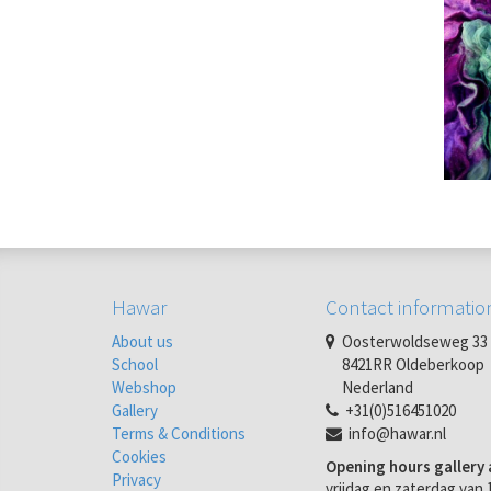
Hawar
Contact informatio
About us
Oosterwoldseweg 33
School
8421RR Oldeberkoop
Webshop
Nederland
Gallery
+31(0)516451020
Terms & Conditions
info@hawar.nl
Cookies
Opening hours gallery 
Privacy
vrijdag en zaterdag van 1