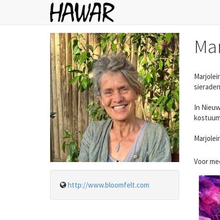
Mar
Marjolei
sieraden
In Nieuw
kostuums
Marjolei
Voor me
http://www.bloomfelt.com