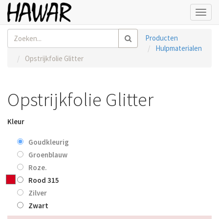
Toggl
navig
Producten
Hulpmaterialen
Opstrijkfolie Glitter
Opstrijkfolie Glitter
Kleur
Goudkleurig
Groenblauw
Roze.
Rood 315
Zilver
Zwart