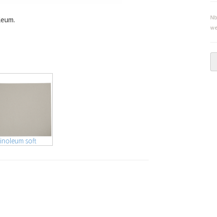
Nb
leum.
we
inoleum soft