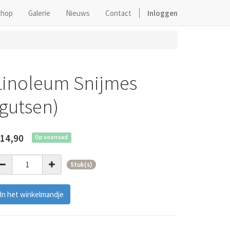
hop
Galerie
Nieuws
Contact
Inloggen
Linoleum Snijmes
(gutsen)
14,90
Op voorraad
Stuk(s)
In het winkelmandje