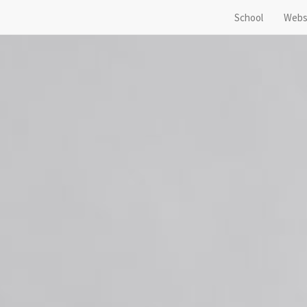
School
Webs