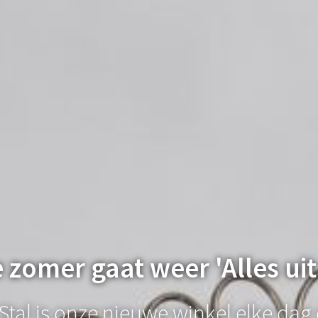
zomer gaat weer 'Alles uit
Stal is onze nieuwe winkel elke dag