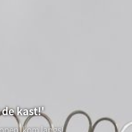
 de kast!'
 open, kom langs!