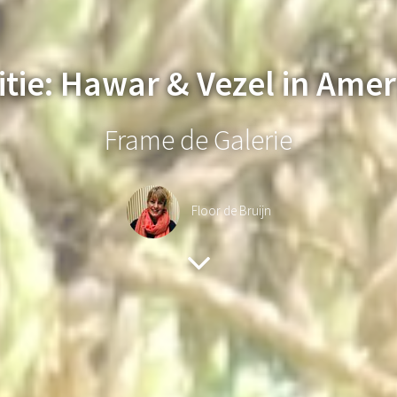
itie: Hawar & Vezel in Amer
Frame de Galerie
Floor de Bruijn