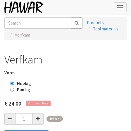
Toggl
navig
Products
Tool materials
Verfkam
Verfkam
Vorm
Hoekig
Puntig
€
24.00
Voorraad laag
Unit(s)