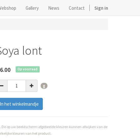
Webshop
Gallery
News
Contact
Sign in
Soya lont
6.00
Op voorraad
g
In het winkelmandje
. De op uw beeldscherm afgebeelde kleuren kunnen afwijken van de
rkelijke kleuren van het product.