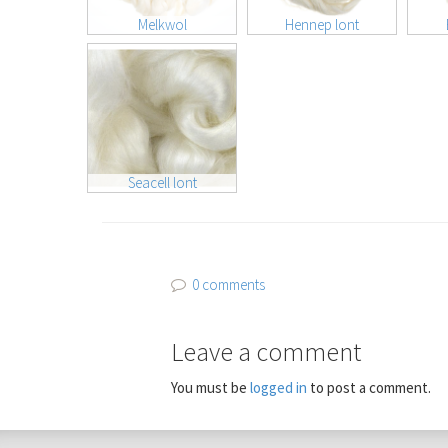
Melkwol
Hennep lont
Seacell lont
0 comments
Leave a comment
You must be
logged in
to post a comment.