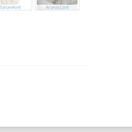
Bananelont
Ananas Lont