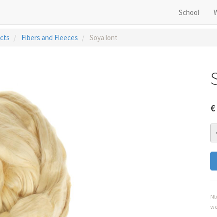
School
cts
Fibers and Fleeces
Soya lont
€
Nb
we