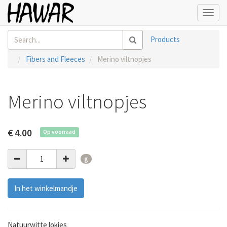
Toggl
navig
Products
Fibers and Fleeces
Merino viltnopjes
Merino viltnopjes
€
4.00
Op voorraad
g
In het winkelmandje
Natuurwitte lokjes