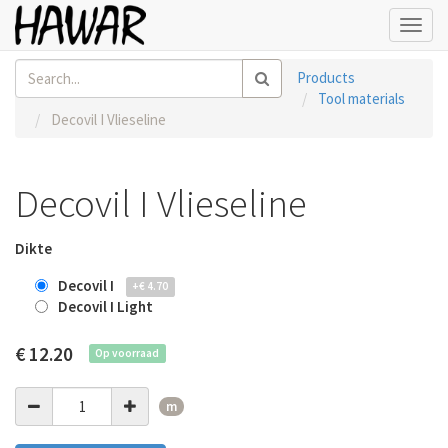
Toggl
navig
Products
Tool materials
Decovil I Vlieseline
Decovil I Vlieseline
Dikte
Decovil I
+
€
4.70
Decovil I Light
€
12.20
Op voorraad
m